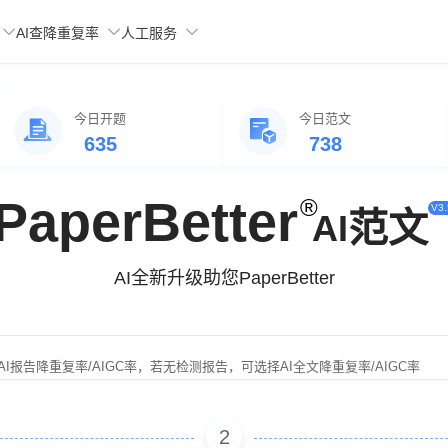
AI查降重复率
人工服务
今日开题
今日范文
635
738
PaperBetter
®
V3.
范文
AI
AI全新升级
助您PaperBetter
告/范文全文可根据文章内容生成对应20-30页答辩PPT模板
I报告降重复率/AIGC率，若无检测报告，可选择AI全文降重复率/AIGC率
请复制ID编号联系客服，对接编辑老师
2